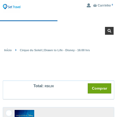
Carrinho
0
Ingressos
Hotel
Início
Cirque du Soleil | Drawn to Life - Disney - 16:00 hrs
CIRQUE DU SOLEIL | DRAWN TO
LIFE - DISNEY - 16:00 HRS
Total:
R$0,00
Comprar