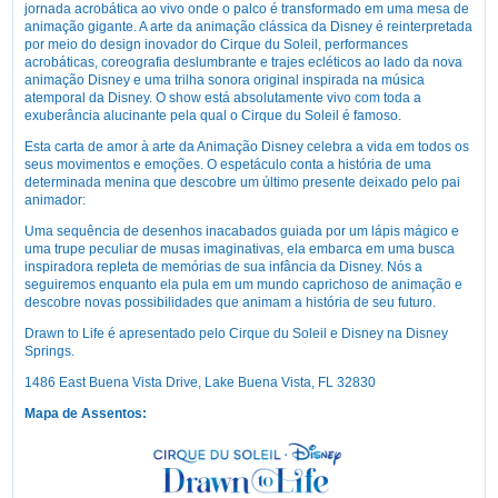
jornada acrobática ao vivo onde o palco é transformado em uma mesa de
animação gigante. A arte da animação clássica da Disney é reinterpretada
por meio do design inovador do Cirque du Soleil, performances
acrobáticas, coreografia deslumbrante e trajes ecléticos ao lado da nova
animação Disney e uma trilha sonora original inspirada na música
atemporal da Disney. O show está absolutamente vivo com toda a
exuberância alucinante pela qual o Cirque du Soleil é famoso.
Esta carta de amor à arte da Animação Disney celebra a vida em todos os
seus movimentos e emoções. O espetáculo conta a história de uma
determinada menina que descobre um último presente deixado pelo pai
animador:
Uma sequência de desenhos inacabados guiada por um lápis mágico e
uma trupe peculiar de musas imaginativas, ela embarca em uma busca
inspiradora repleta de memórias de sua infância da Disney. Nós a
seguiremos enquanto ela pula em um mundo caprichoso de animação e
descobre novas possibilidades que animam a história de seu futuro.
Drawn to Life é apresentado pelo Cirque du Soleil e Disney na Disney
Springs.
1486 East Buena Vista Drive, Lake Buena Vista, FL 32830
Mapa de Assentos: