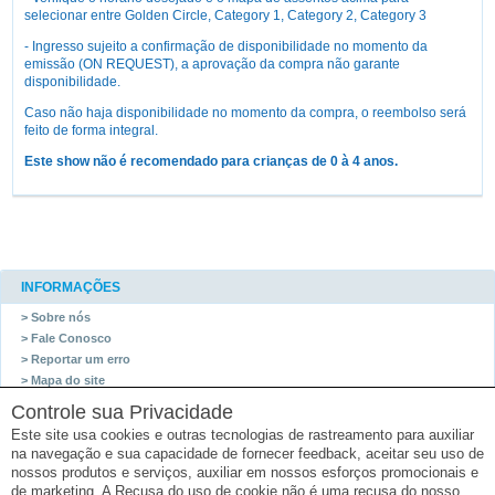
selecionar entre Golden Circle, Category 1, Category 2, Category 3
- Ingresso sujeito a confirmação de disponibilidade no momento da
emissão (ON REQUEST), a aprovação da compra não garante
disponibilidade.
Caso não haja disponibilidade no momento da compra, o reembolso será
feito de forma integral.
Este show não é recomendado para crianças de 0 à 4 anos.
INFORMAÇÕES
> Sobre nós
> Fale Conosco
> Reportar um erro
> Mapa do site
Controle sua Privacidade
SET TRAVEL
Este site usa cookies e outras tecnologias de rastreamento para auxiliar
Set Travel
na navegação e sua capacidade de fornecer feedback, aceitar seu uso de
Rua Gomes de Carvalho, 1629 Vila Olímpia 04547-006 - São Paulo - São Paulo
nossos produtos e serviços, auxiliar em nossos esforços promocionais e
Tel: (11) 9920-7878
de marketing. A Recusa do uso de cookie não é uma recusa do nosso