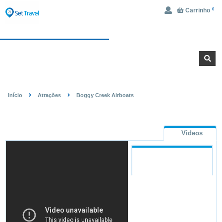
Carrinho
0
Ingressos
Hotel
Início
Atrações
Boggy Creek Airboats
BOGGY CREEK AIRBOATS
Videos